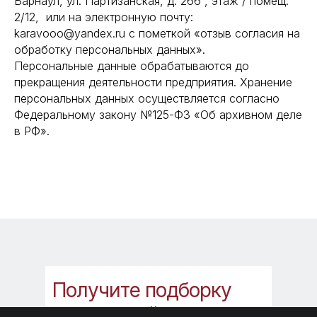
Барнаул, ул. Партизанская, д. 266 , этаж / помещ.
2/12, или на электронную почту:
ДОСТАВКА ИЗ КИТАЯ
karavooo@yandex.ru с пометкой «отзыв согласия на
обработку персональных данных».
Автодоставка
Персональные данные обрабатываются до
Морские грузоперевозки
прекращения деятельности предприятия. Хранение
персональных данных осуществляется согласно
Кейсы
Федеральному закону №125-ФЗ «Об архивном деле
Консалтинг
в РФ».
УСЛУГИ
Таможенное оформление
Оплата по контракту
Аудит поставщиков в Китае
О КОМПАНИИ
Получите подборку
Контакты
инструкций,
которые