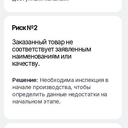
Преимущества
сотрудничества с нами
Воспользоватвшись нашими услугами.
Перевод денег в Китай, будет осуществлен
нашей фирмой, как контрагентом.
Мы зачислим деньги на свой расчетный счет и
переведем их на реквизиты нашей китайской
компании. Китайскому контрагенту оплата
будет переведена уже со счета китайской
фирмы.
Особым преимуществом данного метода
будет то, что и поставщик, и плательщик
находятся в единой правовой юрисдикции. В
случае возникновения финансовых споров
этот аспект будет являться преимущством.
Если вы хотите воспользоваться нашими
услугами доставки, то банковский перевод в