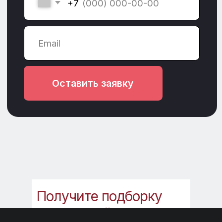
ООО Караван (без НДС) ИНН 2225146838
ООО Гамбит (с НДС) ИНН 2222843735
Политика
конфиденциальности
Получите подборку
инструкций,
которые