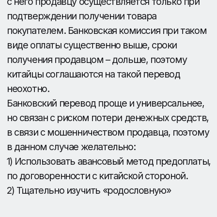
подавать признаки «жизни»,
либо затягивает сроки, повышает
цену и т.п.
Решение:
Перед заключением
договора следует проверить
поставщика на надежность по всем
доступным каналам.
Риск №2
Заказанный товар не
соответствует заявленным
наименованиям или
качеству.
Решение:
Необходима инспекция в
начале производства, чтобы
определить данные недостатки на
начальном этапе.