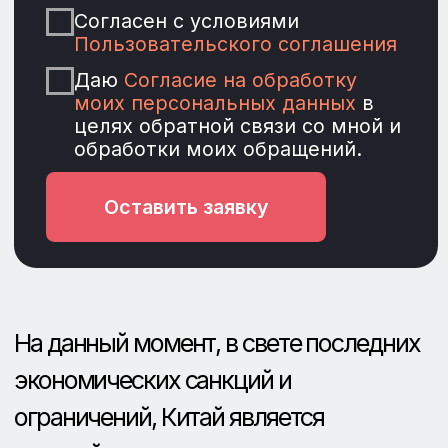
экономических санкций и
ограничений, Китай является
крупнейших торговым компаньоном
России. У предпринимателей,
закупающихся в Поднебесной, выбор
вида оплаты за товар, не слишком-то
велик: переводы через банковские
расчетные счета или оплата по
аккредитиву.
Как правило, используется первый вариант,
как менее расходный, но с более высокой
степенью риска. В случае аккредитива,
деньги, перечисленные за товар,
депонируются на специальном счете. Выдача
с него продавцу осуществляется только при
подтверждении получении товара
покупателем. Банковская комиссия при таком