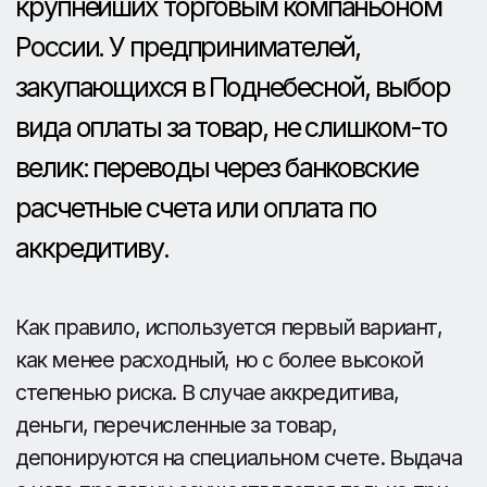
виде оплаты существенно выше, сроки
получения продавцом – дольше, поэтому
китайцы соглашаются на такой перевод
неохотно.
Банковский перевод проще и универсальнее,
но связан с риском потери денежных средств,
в связи с мошенничеством продавца, поэтому
в данном случае желательно:
1) Использовать авансовый метод предоплаты,
по договоренности с китайской стороной.
2) Тщательно изучить «родословную»
продавца.
Как минимизировать
риски?
Риск №1
После получения авансового
депозита продавец перестает