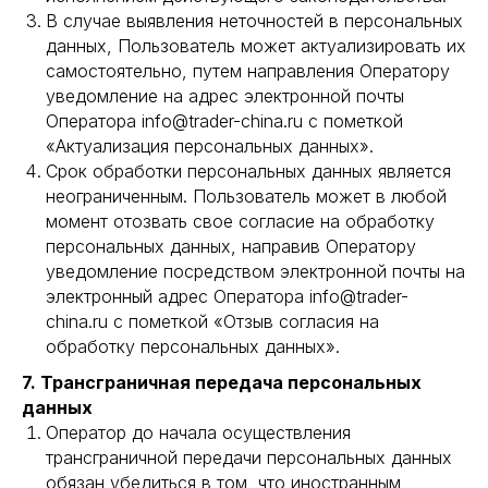
info@trader-
В случае выявления неточностей в персональных
china.ru
данных, Пользователь может актуализировать их
самостоятельно, путем направления Оператору
уведомление на адрес электронной почты
Оператора info@trader-china.ru с пометкой
«Актуализация персональных данных».
Срок обработки персональных данных является
неограниченным. Пользователь может в любой
момент отозвать свое согласие на обработку
персональных данных, направив Оператору
уведомление посредством электронной почты на
электронный адрес Оператора info@trader-
china.ru с пометкой «Отзыв согласия на
обработку персональных данных».
ДОСТАВКА ИЗ КИТАЯ
7. Трансграничная передача персональных
Автодоставка
данных
Оператор до начала осуществления
Морские грузоперевозки
трансграничной передачи персональных данных
Кейсы
обязан убедиться в том, что иностранным