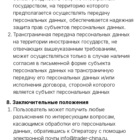
Консалтинг
государством, на территорию которого
предполагается осуществлять передачу
персональных данных, обеспечивается надежная
УСЛУГИ
защита прав субъектов персональных данных.
Трансграничная передача персональных данных
Таможенное оформление
на территории иностранных государств, не
Оплата по контракту
отвечающих вышеуказанным требованиям,
Аудит поставщиков в Китае
может осуществляться только в случае наличия
согласия в письменной форме субъекта
персональных данных на трансграничную
О КОМПАНИИ
передачу его персональных данных и/или
исполнения договора, стороной которого
Контакты
является субъект персональных данных
Вопросы/Ответы
8. Заключительные положения
Отзывы
Пользователь может получить любые
разъяснения по интересующим вопросам,
Склады в Китае
касающимся обработки его персональных
данных, обратившись к Оператору с помощью
электронной почты info@trader-china.ru.