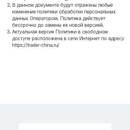
© ООО «Караван», 2016-2025 Все права защищены
В данном документе будут отражены любые
изменения политики обработки персональных
ООО Караван (без НДС) ИНН 2225146838
данных Оператором. Политика действует
бессрочно до замены ее новой версией.
ООО Гамбит (с НДС) ИНН 2222843735
Актуальная версия Политики в свободном
Политика
доступе расположена в сети Интернет по адресу
конфиденциальности
https://trader-china.ru/